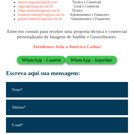
laurent.engesat@gmail.com
Técnico e Comercial
engesat@engesat.com.br
Geral e Comercial
felipe.martin@engesat.com.br
Técnico
leonardo.martin@engesat.com.br
Administrativo e Financeiro
gabriel.martin@engesat.com.br
Administrativo e Financeiro
Entre em contato para receber uma proposta técnica e comercial
personalizada de Imagens de Satélite e Geosoftwares.
Atendemos toda a América Latina!
WhatsApp - Laurent
WhatsApp - Jaqueline
Escreva aqui sua mensagem:
N
o
m
e
T
*
e
l
e
E
f
-
o
m