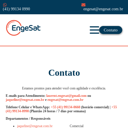
(41) 99134 0990
engesat@engesat.com.br
Contato
Contato
Estamos prontos para atender você com agilidade e excelência.
E-mails para Atendimento:
laurent.engesat@gmail.com
ou
jaqueline@engesat.com.br
e
engesat@engesat.com.br
Telefone Celular e WhatsApp:
+55 (41) 99134-0660
(horário comercial) |
+55
(41) 99134-0990
(Plantão 24 horas / 7 dias por semana)
Departamentos / Responsáveis
jaqueline@engesat.com.br
Comercial