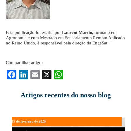
Esta publicação foi escrita por
Laurent Martin
, formado em
Agronomia e com Mestrado em Sensoriamento Remoto Aplicado
no Reino Unido, é responsável pela direção da EngeSat.
Compartilhar artigo:
Fa
Li
E
X
W
ce
nk
m
ha
bo
ed
ail
ts
Artigos recentes do nosso blog
ok
In
A
pp
19 de fevereiro de 2026