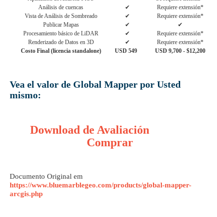
Análisis de cuencas
✔
Requiere extensión*
Vista de Análisis de Sombreado
✔
Requiere extensión*
Publicar Mapas
✔
✔
Procesamiento básico de LiDAR
✔
Requiere extensión*
Renderizado de Datos en 3D
✔
Requiere extensión*
Costo Final (licencia standalone)
USD 549
USD 9,700 - $12,200
Vea el valor de Global Mapper por Usted
mismo:
Download de Avaliación
Comprar
Documento Original em
https://www.bluemarblegeo.com/products/global-mapper-
arcgis.php