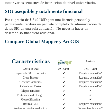
tomar varios semestres de instrucción de nivel universitario.
SIG asequible y totalmente funcional
Por el precio de $ 549 USD para una licencia personal y
permanente, recibirá un paquete completo de administración de
datos SIG en una sola aplicación. No necesita hacer un
desembolso financiero adicional.
Compare Global Mapper y ArcGIS
Características
ArcGIS
Costo Inicial
USD 549
USD 1,500
Soporte de 300 + Formatos
✔
Requiere extensión*
Crear Terreno
✔
Requiere extensión*
Generar Contornos
✔
Requiere extensión*
Calcular en Raster
✔
Requiere extensión*
Mapeo temático
✔
✔
Rectificación de Imagen
✔
✔
Geocodificación
✔
✔
Rastreo GPS
✔
Requiere extensión*
Aplicación de Android e iOS
✔
Se requiere licencia *