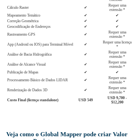
Requer uma
Cálculo Raster
✔
extensão *
Mapeamento Temático
✔
✔
Correção Geométrica
✔
✔
Geocodificação de Endereços
✔
✔
Requer uma
Rastreamento GPS
✔
extensão *
Requer uma licença
App (Android ou IOS) para Terminal Móvel
✔
*
Requer uma
Análise de Bacia Hidrográfica
✔
extensão *
Requer uma
Análise de Alcance Visual
✔
extensão *
Publicação de Mapas
✔
✔
Requer uma
Processamento Básico de Dados LIDAR
✔
extensão *
Requer uma
Renderização de Dados 3D
✔
extensão *
USD 9,700 -
Custo Final (licença standalone)
USD 549
$12,200
Veja como o Global Mapper pode criar Valor