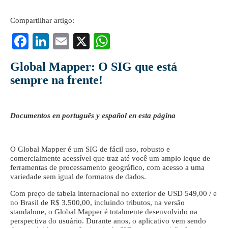
Compartilhar artigo:
Fa
Li
E
X
W
ce
nk
m
ha
Global Mapper: O SIG que está
bo
ed
ail
ts
sempre na frente!
ok
In
A
pp
Documentos en português y español en esta página
O Global Mapper é um SIG de fácil uso, robusto e
comercialmente acessível que traz até você um amplo leque de
ferramentas de processamento geográfico, com acesso a uma
variedade sem igual de formatos de dados.
Com preço de tabela internacional no exterior de USD 549,00 / e
no Brasil de R$ 3.500,00, incluindo tributos, na versão
standalone, o Global Mapper é totalmente desenvolvido na
perspectiva do usuário. Durante anos, o aplicativo vem sendo