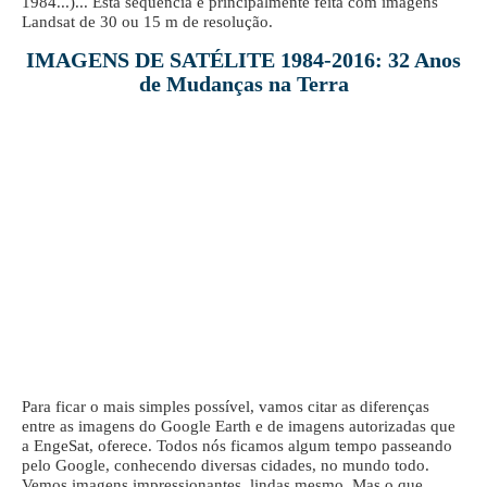
1984...)... Esta sequência é principalmente feita com imagens
Landsat de 30 ou 15 m de resolução.
IMAGENS DE SATÉLITE 1984-2016: 32 Anos
de Mudanças na Terra
Para ficar o mais simples possível, vamos citar as diferenças
entre as imagens do Google Earth e de imagens autorizadas que
a EngeSat, oferece. Todos nós ficamos algum tempo passeando
pelo Google, conhecendo diversas cidades, no mundo todo.
Vemos imagens impressionantes, lindas mesmo. Mas o que