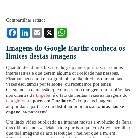
Compartilhar artigo:
Fa
Li
E
X
W
ce
nk
m
ha
Imagens do Google Earth: conheça os
bo
ed
ail
ts
limites destas imagens
ok
In
A
Quando decidimos fazer o blog, optamos por trazer assuntos
pp
interessantes e que geram alguma curiosidade nas pessoas.
Ficamos pensando em algo do dia a dia, dúvidas que muitas
vezes escutamos por telefone, ou recebemos por email.
Chegamos à conclusão que um assunto que gera muitas dúvidas
nos clientes da
EngeSat
é o fato de muitas vezes as imagens do
Google Earth
parecem "melhores"
do que as imagens
adquiridas a partir de um distribuidor autorizado,
mas não se
engane, só parecem!
Um lindo vídeo publicado na internet mostra a evolução da Terra
nos últimos anos... Mais não é por isso que você deve acreditar
que terá imagens de alta resolução ( melhor que 1 m, em