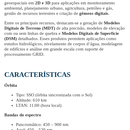
geoespaciais em
2D e 3D
para aplicações em monitoramento
ambiental, planejamento urbano, agricultura, petróleo e gás,
gestão de recursos terrestres e criação de
gêmeos digitais
.
Entre os principais recursos, destacam-se a geração de
Modelos
Digitais de Terreno (MDT)
de alta precisão, modelos de elevação
com ou sem linhas de quebra e
Modelos Digitais de Superfície
(DSM)
detalhados. Esses produtos permitem aplicações como
estudos hidrológicos, nivelamento de corpos d’água, modelagem
de edifícios e análise em grande escala com suporte de
processamento GRID.
CARACTERÍSTICAS
Órbita
Tipo: SSO (órbita sincronizada com o Sol)
Altitude: 610 km
LTAN: 11:00 (hora local)
Bandas do espectro
Pancromático: 450 – 900 nm
Azul: 450 – 520 nm