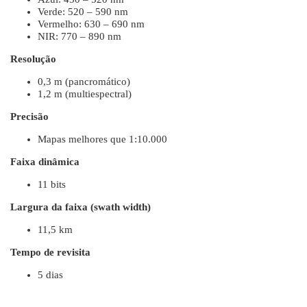
Verde: 520 – 590 nm
Vermelho: 630 – 690 nm
NIR: 770 – 890 nm
Resolução
0,3 m (pancromático)
1,2 m (multiespectral)
Precisão
Mapas melhores que 1:10.000
Faixa dinâmica
11 bits
Largura da faixa (swath width)
11,5 km
Tempo de revisita
5 dias