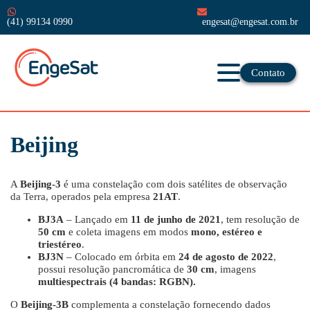
(41) 99134 0990
engesat@engesat.com.br
Contato
Beijing
A
Beijing-3
é uma constelação com dois satélites de observação
da Terra, operados pela empresa
21AT
.
BJ3A
– Lançado em
11 de junho de 2021
, tem resolução de
50 cm
e coleta imagens em modos
mono, estéreo e
triestéreo
.
BJ3N
– Colocado em órbita em
24 de agosto de 2022
,
possui resolução pancromática de
30 cm
, imagens
multiespectrais (4 bandas: RGBN).
O
Beijing-3B
complementa a constelação fornecendo dados