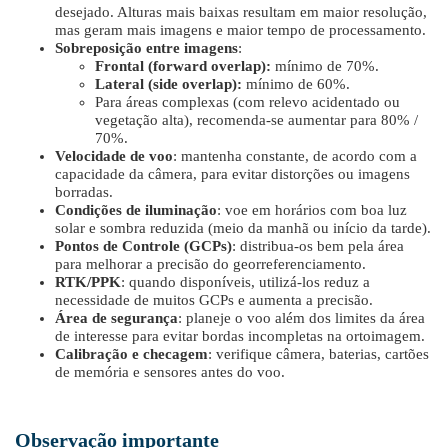
desejado. Alturas mais baixas resultam em maior resolução,
mas geram mais imagens e maior tempo de processamento.
Sobreposição entre imagens
:
Frontal (forward overlap):
mínimo de 70%.
Lateral (side overlap):
mínimo de 60%.
Para áreas complexas (com relevo acidentado ou
vegetação alta), recomenda-se aumentar para 80% /
70%.
Velocidade de voo
: mantenha constante, de acordo com a
capacidade da câmera, para evitar distorções ou imagens
borradas.
Condições de iluminação
: voe em horários com boa luz
solar e sombra reduzida (meio da manhã ou início da tarde).
Pontos de Controle (GCPs)
: distribua-os bem pela área
para melhorar a precisão do georreferenciamento.
RTK/PPK
: quando disponíveis, utilizá-los reduz a
necessidade de muitos GCPs e aumenta a precisão.
Área de segurança
: planeje o voo além dos limites da área
de interesse para evitar bordas incompletas na ortoimagem.
Calibração e checagem
: verifique câmera, baterias, cartões
de memória e sensores antes do voo.
Observação importante