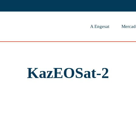
A Engesat
Mercad
KazEOSat-2