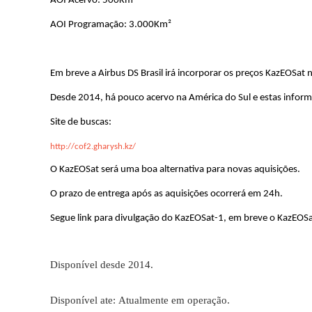
AOI Acervo: 500Km²
AOI Programação: 3.000Km²
Em breve a Airbus DS Brasil irá incorporar os preços KazEOSat n
Desde 2014, há pouco acervo na América do Sul e estas infor
Site de buscas:
http://cof2.gharysh.kz/
O KazEOSat será uma boa alternativa para novas aquisições.
O prazo de entrega após as aquisições ocorrerá em 24h.
Segue link para divulgação do KazEOSat-1, em breve o KazEOS
Disponível desde 2014.
Disponível ate: Atualmente em operação.