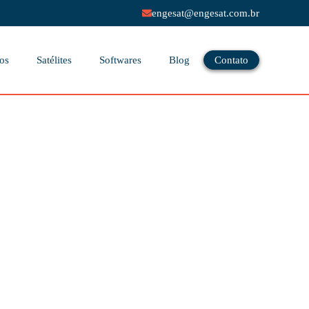
engesat@engesat.com.br
os
Satélites
Softwares
Blog
Contato