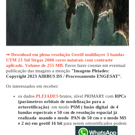
⇒ Download em plena resolução Geotif multilayer 3 bandas
UTM 23 Sul Sirgas 2000 cores naturais com contraste
aplicado. Volume de 255 MB.
Favor fazer constar em eventual
publicação das imagens a menção
"Imagens Pleiades:
Copyright 2023 AIRBUS DS / Processamento ENGESAT".
Os interessados em receber:
os dados
PLEIADES
brutos, nível PRIMARY com
RPCs
(parâmetros orbitais de modelização para a
ortoretificação)
em modo
PSM ( fusão digital de 4
bandas espectrais e 50 cm de resolução espacial já
realizada usando o modo PAN de 50 cm e o modo MS
e 2 m)
em geotif 16 bit
para serem ortoretificados podem