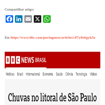
Compartilhar artigo:
Fa
Li
E
X
W
ce
nk
m
ha
bo
ed
ail
ts
Em
https://www.bbc.com/portuguese/articles/c87y0e6gyk3o
ok
In
A
pp