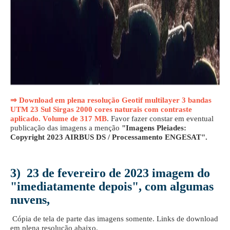
⇒ Download em plena resolução Geotif multilayer 3 bandas
UTM 23 Sul Sirgas 2000 cores naturais com contraste
aplicado. Volume de 317 MB
. Favor fazer constar em eventual
publicação das imagens a menção
"Imagens Pleiades:
Copyright 2023 AIRBUS DS / Processamento ENGESAT".
3) 23 de fevereiro de 2023 imagem do
"imediatamente depois", com algumas
nuvens,
Cópia de tela de parte das imagens somente. Links de download
em plena resolução abaixo.