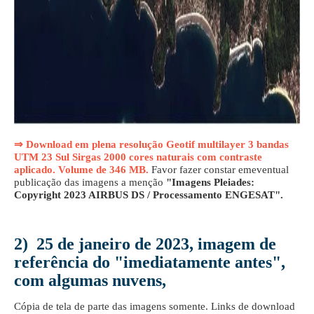
⇒ Download em plena resolução Geotif multilayer 3 bandas
UTM 23 Sul Sirgas 2000 cores naturais com contraste
aplicado. Volume de 346 MB.
Favor fazer constar emeventual
publicação das imagens a menção
"Imagens Pleiades:
Copyright 2023 AIRBUS DS / Processamento ENGESAT".
2) 25 de janeiro de 2023, imagem de
referência do "imediatamente antes",
com algumas nuvens,
Cópia de tela de parte das imagens somente. Links de download