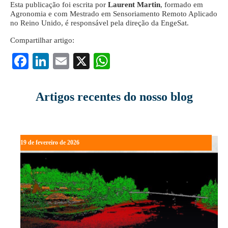
Esta publicação foi escrita por
Laurent Martin
, formado em
Agronomia e com Mestrado em Sensoriamento Remoto Aplicado
no Reino Unido, é responsável pela direção da EngeSat.
Compartilhar artigo:
Fa
Li
E
X
W
ce
nk
m
ha
bo
ed
ail
ts
Artigos recentes do nosso blog
ok
In
A
pp
19 de fevereiro de 2026