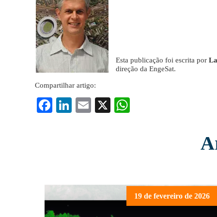
Esta publicação foi escrita por
La
direção da EngeSat.
Compartilhar artigo:
Fa
Li
E
X
W
ce
nk
m
ha
bo
ed
ail
ts
A
ok
In
A
pp
19 de fevereiro de 2026