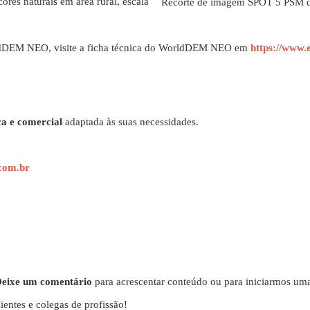
es naturais em área rural, escala
Recorte de imagem SPOT 5 PSM de 
orldDEM NEO, visite a ficha técnica do WorldDEM NEO em
https://www.
ca e comercial
adaptada às suas necessidades.
com.br
 Deixe um comentário
para acrescentar conteúdo ou para iniciarmos uma
ientes e colegas de profissão!