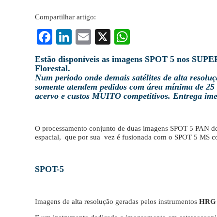
Compartilhar artigo:
Fa
Li
E
X
W
ce
nk
m
ha
Estão disponíveis as imagens SPOT 5 nos SUPER
bo
ed
ail
ts
Florestal.
Num periodo onde demais satélites de alta resolu
ok
In
A
somente atendem pedidos com área mínima de 25
pp
acervo e custos MUITO competitivos. Entrega ime
O processamento conjunto de duas imagens SPOT 5 PAN d
espacial, que por sua vez é fusionada com o SPOT 5 MS col
SPOT-5
Imagens de alta resolução geradas pelos instrumentos
HRG