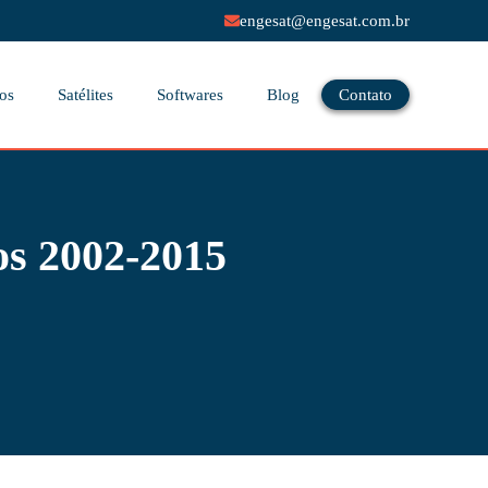
engesat@engesat.com.br
os
Satélites
Softwares
Blog
Contato
os 2002-2015