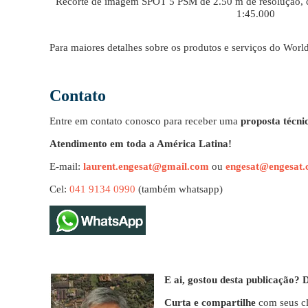
Recorte de imagem SPOT 5 PSM de 2.50 m de resolução, cor
1:45.000
Para maiores detalhes sobre os produtos e serviços do W
Contato
Entre em contato conosco para receber uma
proposta técni
Atendimento em toda a América Latina!
E-mail:
laurent.engesat@gmail.com
ou
engesat@engesat.
Cel:
041 9134 0990
(também whatsapp)
E ai, gostou desta publicação?
Curta e compartilhe
com seus cl