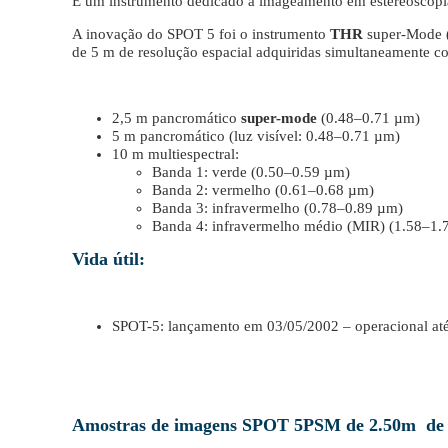
E um instrumento dedicado a imageamento em estereoscop
A inovação do SPOT 5 foi o instrumento
THR
super-Mode 
de 5 m de resolução espacial adquiridas simultaneamente 
2,5 m pancromático
super-mode
(0.48–0.71 µm)
5 m pancromático (luz visível: 0.48–0.71 µm)
10 m multiespectral:
Banda 1: verde (0.50–0.59 µm)
Banda 2: vermelho (0.61–0.68 µm)
Banda 3: infravermelho (0.78–0.89 µm)
Banda 4: infravermelho médio (MIR) (1.58–1
Vida útil:
SPOT-5: lançamento em 03/05/2002 – operacional at
Amostras de imagens SPOT 5PSM de 2.50m de r