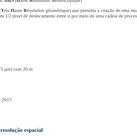
ia:
HRS
(
H
aute
R
ésolution
S
téréoscopique)
(
T
rès
H
aute
R
ésolution géométrique) que permitia a criação de uma im
com 1/2 pixel de deslocamento entre si por meio de uma cadeia de pro
.75 µm) com 20 m
é 2015
esolução espacial