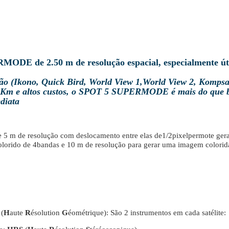
MODE de 2.50 m de resolução espacial, especialmente úte
ção (Ikono, Quick Bird, World View 1,World View 2, Kompsa
 Km e altos custos, o SPOT 5 SUPERMODE é mais do que 
diata
e 5 m de resolução com deslocamento entre elas de1/2pixelpermote
orido de 4bandas e 10 m de resolução para gerar uma imagem colorida 
(
H
aute
R
ésolution
G
éométrique): São 2 instrumentos em cada satéli