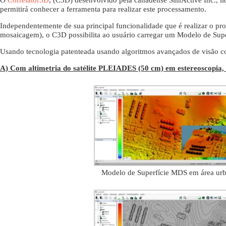
O
Correlator3D
, (C3D) desenvolvido pela canadense SimActive Inc., l
permitirá conhecer a ferramenta para realizar este processamento.
Independentemente de sua principal funcionalidade que é realizar o pr
mosaicagem), o C3D possibilita ao usuário carregar um Modelo de Sup
Usando tecnologia patenteada usando algoritmos avançados de visão c
A) Com altimetria do satélite PLEIADES (50 cm) em estereoscopia,
Modelo de Superfície MDS em área ur