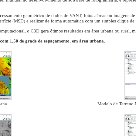
íder mundial no desenvolvimento de software de fotogrametria, e repr
ocessamento geométrico de dados de VANT, fotos aéreas ou imagens de sa
erfície (MSD) e realizar de forma automática com um simples clique d
omputacional, o C3D gera ótimos resultados em área urbana ou rural, 
 com 1,50 de grade de espaçamento, em área urbana.
bana
Modelo de Terreno 