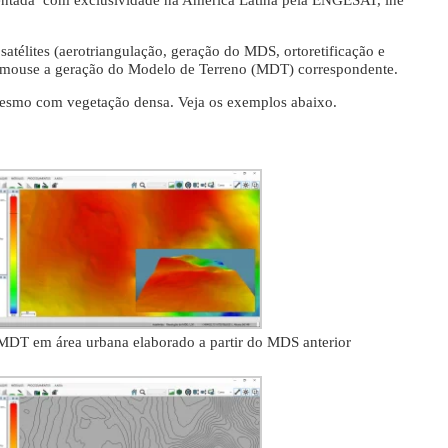
esentada com exclusividade na América Latina pela ENGESAT, lhe
télites (aerotriangulação, geração do MDS, ortoretificação e
e mouse a geração do Modelo de Terreno (MDT) correspondente.
mesmo com vegetação densa. Veja os exemplos abaixo.
MDT em área urbana elaborado a partir do MDS anterior