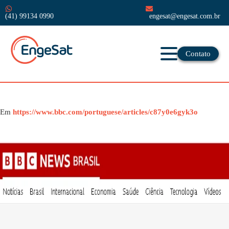
(41) 99134 0990
engesat@engesat.com.br
Contato
Em
https://www.bbc.com/portuguese/articles/c87y0e6gyk3o