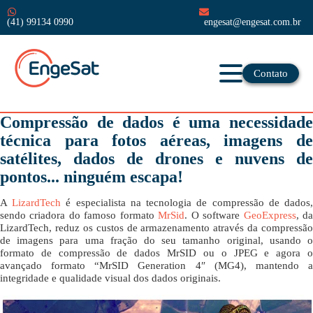
(41) 99134 0990
engesat@engesat.com.br
Contato
Compressão de dados é uma necessidade
técnica para fotos aéreas, imagens de
satélites, dados de drones e nuvens de
pontos... ninguém escapa!
A
LizardTech
é especialista na tecnologia de compressão de dados
sendo criadora do famoso formato
MrSid
. O software
GeoExpress
, d
LizardTech, reduz os custos de armazenamento através da compressão
de imagens para uma fração do seu tamanho original, usando o
formato de compressão de dados MrSID ou o JPEG e agora o
avançado formato “MrSID Generation 4″ (MG4), mantendo a
integridade e qualidade visual dos dados originais.