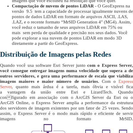
imagens que você escolheu na resolução que você quer.
Compactação de nuvens de pontos LiDAR
- O GeoExpress na
versão 9.5 tem a capacidade de processar igualmente nuvens de
pontos de dados LiDAR em formato de arquivos ASCII, .LAS,
.LAZ, e o recente formato “MrSID Generation 4″ (MG4). Assim,
você reduz o tamanho de seus arquivos LiDAR em 75% ou
mais sem perda de qualidade e precisão nos seus dados. Você
pode explorar a sua nuvem de pontos LiDAR em modo 3D
diretamente a partir do GeoExpress.
Distribuição de Imagens pelas Redes
Quando você usa software Esri Server junto
com o Express Server
você consegue entregar imagens numa velocidade que supera a de
outros servidores, e gera uma performance de escala que viabiliza
imagens maiores e maior número de usuários.
Com o
Expres
Server
, quanto mais árdua é a tarefa, mais óbvia e visível fica
a vantagem da união entre Esri e LizardTech. Quando
configurado em associação com o ArcGIS Server da Esri ou o
ArcGIS Online, o Express Server amplia a performance da estrutura
dos servidores de imagem existentes por um fator de 25 vezes. Sendo
assim, o Express Server é o modo mais rápido e eficiente de servir
imagens no formato MrSID.