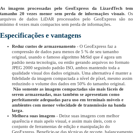
As imagens processadas pelo GeoExpress da LizardTech tem
tamanho 20 vezes menor sem perda de informações visuais
. O
arquivos de dados LiDAR processados pelo GeoExpress são no
mínimo 4 vezes mais compactos sem perda de informações.
Especificações e vantagens
Reduz custos de armazenamento
- O GeoExpress faz a
compressão de dados para menos de 5 % de seu tamanho
original, usando o famoso algoritmo MrSid que é agora um
padrão nesta tecnologia, ou então gerando arquivos no formato
JPEG 2000 seguindo padrão ISO, ambos mantendo toda a
qualidade visual dos dados originais. Uma alternativa é manter a
fidelidade da imagem compactada a nível de píxel, mesmo assim
reduzindo o volume dos dados em 50% do tamanho original.
Não somente as imagens compactadas são mais fáceis de
serem armazenadas, mas também se apresentam como
perfeitamente adequadas para uso em terminais móveis e
ambientes com menor velocidade de transmissão na banda
larga.
Melhora suas imagens
- Deixe suas imagens com melhor
aparência e mais apelo visual, e assim mais úteis, com o
conjunto de ferramentas de edição e manipulação do
GeoExpress. Beneficie-se das técnicas de recorte, balanceamento