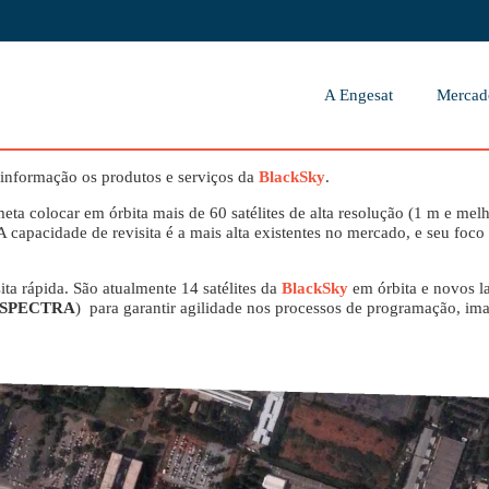
A Engesat
Mercad
informação os produtos e serviços da
BlackSky
.
eta colocar em órbita mais de 60 satélites de alta resolução (1 m e mel
pacidade de revisita é a mais alta existentes no mercado, e seu foco é 
sita rápida. São atualmente 14 satélites da
BlackSky
em órbita e novos l
SPECTRA
) para garantir agilidade nos processos de programação, im