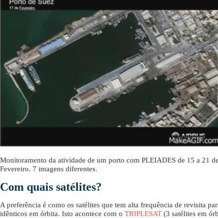
Monitoramento da atividade de um porto com PLEIADES de 15 a 21 d
Fevereiro. 7 imagens diferentes.
Com quais satélites?
A preferência é como os satélites que tem alta frequência de revisita p
idênticos em órbita. Isto acontece com o
TRIPLESAT
(3 satélites em órb