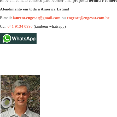
Entre em contato conosco para receber uma
proposta técnica e comerc
Atendimento em toda a América Latina!
E-mail:
laurent.engesat@gmail.com
ou
engesat@engesat.com.br
Cel:
041 9134 0990
(também whatsapp)