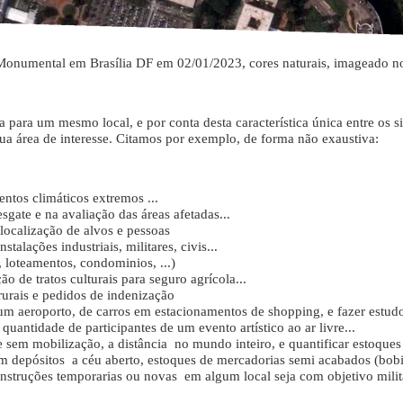
onumental em Brasília DF em 02/01/2023, cores naturais, imageado no 
ia para um mesmo local, e por conta desta característica única entre os 
ua área de interesse. Citamos por exemplo, de forma não exaustiva:
ntos climáticos extremos ...
esgate e na avaliação das áreas afetadas...
localização de alvos e pessoas
alações industriais, militares, civis...
, loteamentos, condominios, ...)
ão de tratos culturais para seguro agrícola...
rurais e pedidos de indenização
m aeroporto, de carros em estacionamentos de shopping, e fazer estudos
 quantidade de participantes de um evento artístico ao ar livre...
e sem mobilização, a distância no mundo inteiro, e quantificar estoques
 em depósitos a céu aberto, estoques de mercadorias semi acabados (bobi
ruções temporarias ou novas em algum local seja com objetivo militar, ci