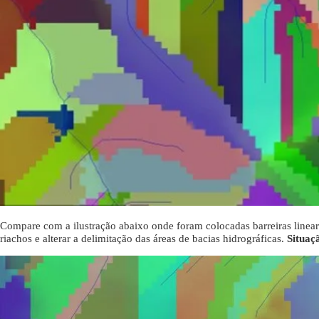
Compare com a ilustração abaixo onde foram colocadas barreiras lineare
riachos e alterar a delimitação das áreas de bacias hidrográficas.
Situa