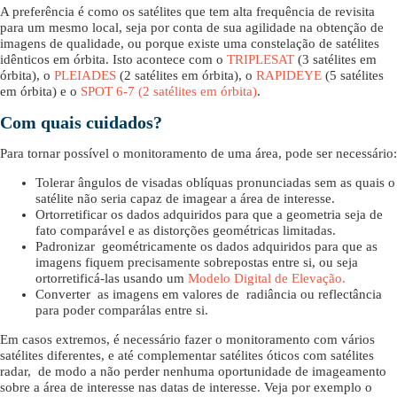
A preferência é como os satélites que tem alta frequência de revisita
para um mesmo local, seja por conta de sua agilidade na obtenção de
imagens de qualidade, ou porque existe uma constelação de satélites
idênticos em órbita. Isto acontece com o
TRIPLESAT
(3 satélites em
órbita), o
PLEIADES
(2 satélites em órbita), o
RAPIDEYE
(5 satélites
em órbita) e o
SPOT 6-7 (2 satélites em órbita)
.
Com quais cuidados?
Para tornar possível o monitoramento de uma área, pode ser necessário:
Tolerar ângulos de visadas oblíquas pronunciadas sem as quais o
satélite não seria capaz de imagear a área de interesse.
Ortorretificar os dados adquiridos para que a geometria seja de
fato comparável e as distorções geométricas limitadas.
Padronizar geométricamente os dados adquiridos para que as
imagens fiquem precisamente sobrepostas entre si, ou seja
ortorretificá-las usando um
Modelo Digital de Elevação.
Converter as imagens em valores de radiância ou reflectância
para poder comparálas entre si.
Em casos extremos, é necessário fazer o monitoramento com vários
satélites diferentes, e até complementar satélites óticos com satélites
radar, de modo a não perder nenhuma oportunidade de imageamento
sobre a área de interesse nas datas de interesse. Veja por exemplo o