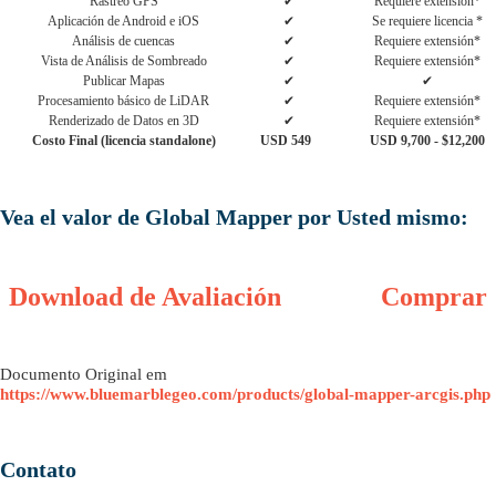
Rastreo GPS
✔
Requiere extensión*
Aplicación de Android e iOS
✔
Se requiere licencia *
Análisis de cuencas
✔
Requiere extensión*
Vista de Análisis de Sombreado
✔
Requiere extensión*
Publicar Mapas
✔
✔
Procesamiento básico de LiDAR
✔
Requiere extensión*
Renderizado de Datos en 3D
✔
Requiere extensión*
Costo Final (licencia standalone)
USD 549
USD 9,700 - $12,200
Vea el valor de Global Mapper por Usted mismo:
Download de Avaliación
Comprar
Documento Original em
https://www.bluemarblegeo.com/products/global-mapper-arcgis.php
Contato