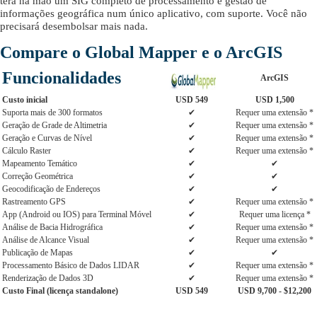
terá na mão um SIG completo de processamento e gestão de
informações geográfica num único aplicativo, com suporte. Você não
precisará desembolsar mais nada.
Compare o Global Mapper e o ArcGIS
Funcionalidades
ArcGIS
Custo inicial
USD 549
USD 1,500
Suporta mais de 300 formatos
✔
Requer uma extensão *
Geração de Grade de Altimetria
✔
Requer uma extensão *
Geração e Curvas de Nível
✔
Requer uma extensão *
Cálculo Raster
✔
Requer uma extensão *
Mapeamento Temático
✔
✔
Correção Geométrica
✔
✔
Geocodificação de Endereços
✔
✔
Rastreamento GPS
✔
Requer uma extensão *
App (Android ou IOS) para Terminal Móvel
✔
Requer uma licença *
Análise de Bacia Hidrográfica
✔
Requer uma extensão *
Análise de Alcance Visual
✔
Requer uma extensão *
Publicação de Mapas
✔
✔
Processamento Básico de Dados LIDAR
✔
Requer uma extensão *
Renderização de Dados 3D
✔
Requer uma extensão *
Custo Final (licença standalone)
USD 549
USD 9,700 - $12,200