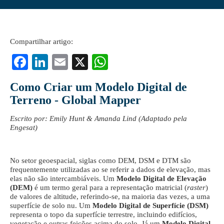
Compartilhar artigo:
Fa
Li
E
X
W
ce
nk
m
ha
Como Criar um Modelo Digital de
bo
ed
ail
ts
Terreno - Global Mapper
ok
In
A
Escrito por: Emily Hunt & Amanda Lind (Adaptado pela
pp
Engesat)
No setor geoespacial, siglas como DEM, DSM e DTM são
frequentemente utilizadas ao se referir a dados de elevação, mas
elas não são intercambiáveis. Um
Modelo Digital de Elevação
(DEM)
é um termo geral para a representação matricial (
raster
)
de valores de altitude, referindo-se, na maioria das vezes, a uma
superfície de solo nu. Um
Modelo Digital de Superfície (DSM)
representa o topo da superfície terrestre, incluindo edifícios,
vegetação e outras feições acima do solo. Já um
Modelo Digital