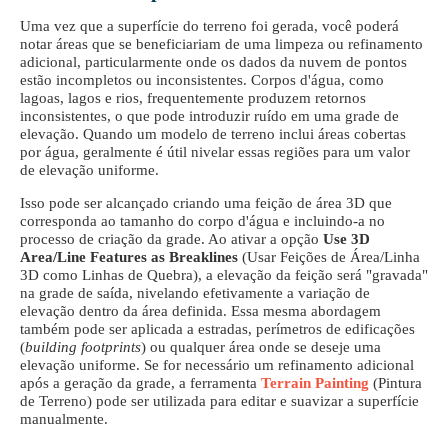
Uma vez que a superfície do terreno foi gerada, você poderá
notar áreas que se beneficiariam de uma limpeza ou refinamento
adicional, particularmente onde os dados da nuvem de pontos
estão incompletos ou inconsistentes. Corpos d'água, como
lagoas, lagos e rios, frequentemente produzem retornos
inconsistentes, o que pode introduzir ruído em uma grade de
elevação. Quando um modelo de terreno inclui áreas cobertas
por água, geralmente é útil nivelar essas regiões para um valor
de elevação uniforme.
Isso pode ser alcançado criando uma feição de área 3D que
corresponda ao tamanho do corpo d'água e incluindo-a no
processo de criação da grade. Ao ativar a opção
Use 3D
Area/Line Features as Breaklines
(Usar Feições de Área/Linha
3D como Linhas de Quebra), a elevação da feição será "gravada"
na grade de saída, nivelando efetivamente a variação de
elevação dentro da área definida. Essa mesma abordagem
também pode ser aplicada a estradas, perímetros de edificações
(
building footprints
) ou qualquer área onde se deseje uma
elevação uniforme. Se for necessário um refinamento adicional
após a geração da grade, a ferramenta
Terrain Painting
(Pintura
de Terreno) pode ser utilizada para editar e suavizar a superfície
manualmente.