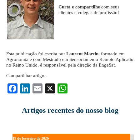
Curta e compartilhe
com seus
clientes e colegas de profissão!
Esta publicação foi escrita por
Laurent Martin
, formado em
Agronomia e com Mestrado em Sensoriamento Remoto Aplicado
no Reino Unido, é responsável pela direção da EngeSat.
Compartilhar artigo:
Fa
Li
E
X
W
ce
nk
m
ha
bo
ed
ail
ts
Artigos recentes do nosso blog
ok
In
A
pp
19 de fevereiro de 2026