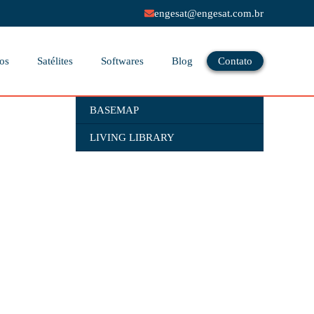
engesat@engesat.com.br
os
Satélites
Softwares
Blog
Contato
BASEMAP
LIVING LIBRARY