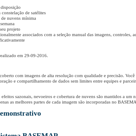
 disposição
constelação de satélites
a de nuvens mínima
r semana
seu projeto
icionalmente associados com a seleção manual das imagens, controles, a
ficativamente
realizado em 29-09-2016.
 coberto com imagens de alta resolução com qualidade e precisão. Você
oração e compartilhamento de dados sem limites entre equipes e parcei
efeitos sazonais, nevoeiros e cobertura de nuvens são mantidos a um n
Apenas as melhores partes de cada imagem são incorporadas no BASEMA
emonstrativo
o sistema BASEMAP