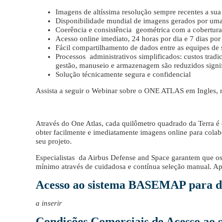
Imagens de altíssima resolução sempre recentes a sua
Disponibilidade mundial de imagens gerados por uma 
Coerência e consistência geométrica com a cobertur
Acesso online imediato, 24 horas por dia e 7 dias po
Fácil compartilhamento de dados entre as equipes de 
Processos administrativos simplificados: custos trad
gestão, manuseio e armazenagem são reduzidos signi
Solução técnicamente segura e confidencial
Assista a seguir o Webinar sobre o ONE ATLAS em Ingles, 
Através do One Atlas, cada quilômetro quadrado da Terra é
obter facilmente e imediatamente imagens online para colab
seu projeto.
Especialistas da Airbus Defense and Space garantem que os 
mínimo através de cuidadosa e contínua seleção manual. 
Acesso ao sistema BASEMAP para d
a inserir
Condições Comerciais de Acesso a