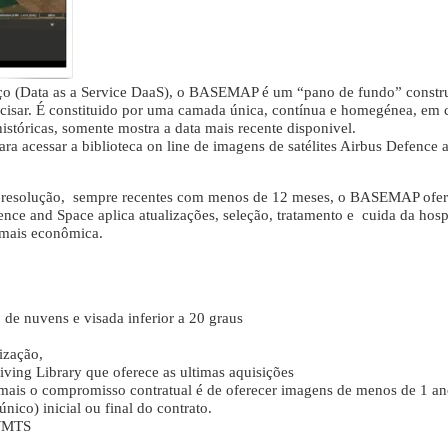
viço (Data as a Service DaaS), o BASEMAP é um “pano de fundo” constr
cisar. É constituido por uma camada única, contínua e homegénea, em 
istóricas, somente mostra a data mais recente disponivel.
a acessar a biblioteca on line de imagens de satélites Airbus Defence 
ima resolução, sempre recentes com menos de 12 meses, o BASEMAP ofer
ence and Space aplica atualizações, seleção, tratamento e cuida da ho
e mais econômica.
de nuvens e visada inferior a 20 graus
ização,
ving Library que oferece as ultimas aquisições
mais o compromisso contratual é de oferecer imagens de menos de 1 an
ico) inicial ou final do contrato.
 WMTS