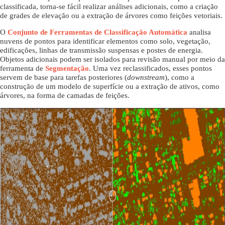
classificada, torna-se fácil realizar análises adicionais, como a criação
de grades de elevação ou a extração de árvores como feições vetoriais.
O
Conjunto de Ferramentas de Classificação Automática
analisa
nuvens de pontos para identificar elementos como solo, vegetação,
edificações, linhas de transmissão suspensas e postes de energia.
Objetos adicionais podem ser isolados para revisão manual por meio da
ferramenta de
Segmentação
. Uma vez reclassificados, esses pontos
servem de base para tarefas posteriores (
downstream
), como a
construção de um modelo de superfície ou a extração de ativos, como
árvores, na forma de camadas de feições.