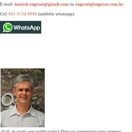
E-mail:
laurent.engesat@gmail.com
ou
engesat@engesat.com.br
Cel:
041 9134 0990
(também whatsapp)
¿Y tú, te gustó esta publicación? Deja un comentario para agregar