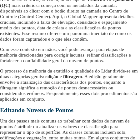
(QC)
mais criteriosa começa com os metadados da camada,
disponíveis ao clicar com o botão direito na camada no Centro de
Controle (Control Center). Aqui, o Global Mapper apresenta detalhes
cruciais, incluindo a faixa de elevação, densidade e espaçamento
médio dos pontos, data de coleta e as classificações de pontos
existentes. Esse resumo oferece um panorama imediato de como os
dados foram capturados e o que eles contêm.
Com esse contexto em mãos, você pode avançar para etapas de
melhoria direcionadas para corrigir lacunas, refinar classificações e
fortalecer a confiabilidade geral da nuvem de pontos.
O processo de melhoria da exatidão e qualidade do Lidar divide-se em
duas categorias gerais:
edição
e
filtragem
. A edição geralmente
envolve a atualização das características dos pontos, enquanto a
filtragem significa a remoção de pontos desnecessários ou
considerados errôneos. Frequentemente, esses dois procedimentos são
aplicados em conjunto.
Editando Nuvens de Pontos
Um dos passos mais comuns ao trabalhar com dados de nuvem de
pontos é atribuir ou atualizar os valores de classificação para
representar o tipo de superfície. As classes comuns incluem solo,
edificações e vegetação, entre muitas outras. Em alguns conjuntos de