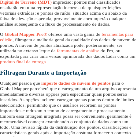
Digital de Terreno (MDT)
impreciso; pontos mal classificados
resultarão em uma representação incorreta de quaisquer feições
vetoriais extraídas; e pontos de ruído, situados acima ou abaixo da
faixa de elevação esperada, provavelmente corromperão qualquer
análise subsequente ou fluxo de processamento de dados.
O
Global Mapper Pro®
oferece uma vasta gama de
ferramentas para
edição
, filtragem e melhoria geral da qualidade dos dados de nuvem de
pontos. A nuvem de pontos atualizada pode, posteriormente, ser
utilizada no extenso leque de
ferramentas de análise
do Pro, ou
exportada para criar uma versão aprimorada dos dados Lidar como um
produto final de entrega
.
Filtragem Durante a Importação
Qualquer pessoa que
importe dados de nuvem de pontos
para o
Global Mapper perceberá que o carregamento de um arquivo apresenta
imediatamente diversas opções para especificar quais pontos serão
inseridos. As opções incluem carregar apenas pontos dentro de limites
selecionados, permitindo que os usuários recortem os pontos
importados e reduzam o tempo de carregamento e processamento.
Embora essa filtragem integrada possa ser conveniente, geralmente é
recomendável começar examinando o conjunto de dados como um
todo. Uma revisão rápida da distribuição dos pontos, classificações e
características gerais após a importação costuma fornecer o contexto