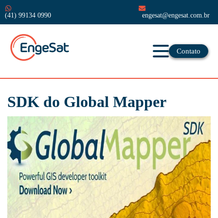
(41) 99134 0990
engesat@engesat.com.br
Contato
SDK do Global Mapper